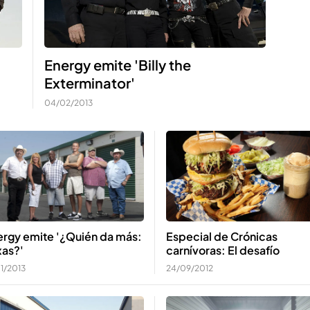
Energy emite 'Billy the
Exterminator'
04/02/2013
ergy emite '¿Quién da más:
Especial de Crónicas
xas?'
carnívoras: El desafío
01/2013
24/09/2012