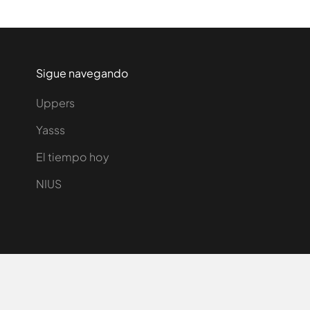
Sigue navegando
Uppers
Yasss
El tiempo hoy
NIUS