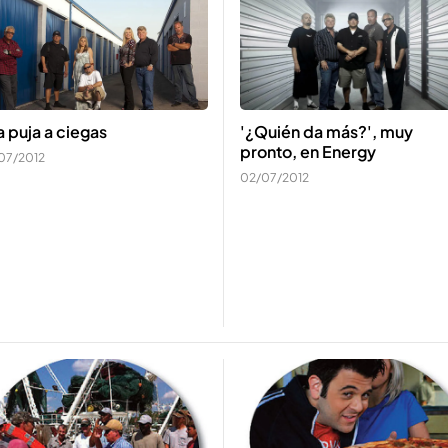
 puja a ciegas
'¿Quién da más?', muy
pronto, en Energy
07/2012
02/07/2012