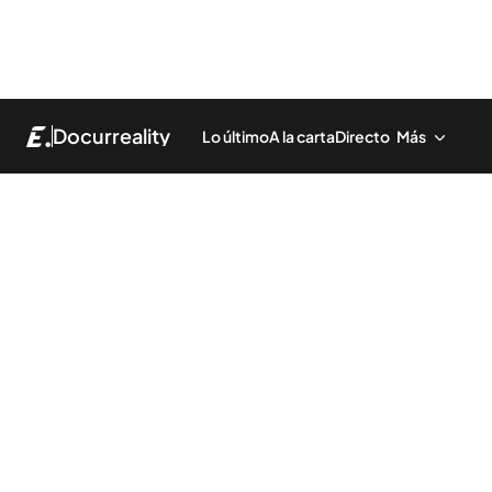
Docurreality
Lo último
A la carta
Directo
Más