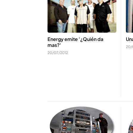
Energy emite '¿Quién da
Una
mas?'
20/
20/07/2012