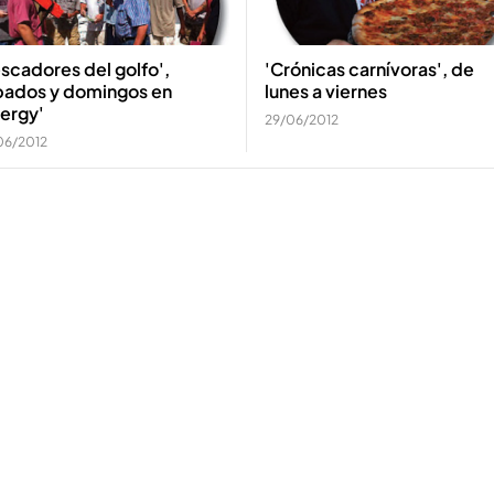
scadores del golfo',
'Crónicas carnívoras', de
bados y domingos en
lunes a viernes
ergy'
29/06/2012
06/2012