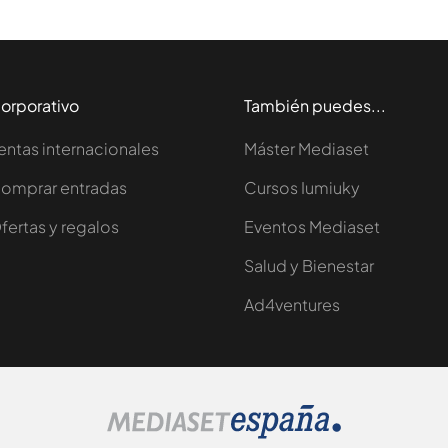
orporativo
También puedes...
entas internacionales
Máster Mediaset
omprar entradas
Cursos Iumiuky
fertas y regalos
Eventos Mediaset
Salud y Bienestar
Ad4ventures