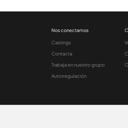
Nos conectamos
C
Castings
V
Contacta
C
Trabaja en nuestro grupo
O
Autorregulación