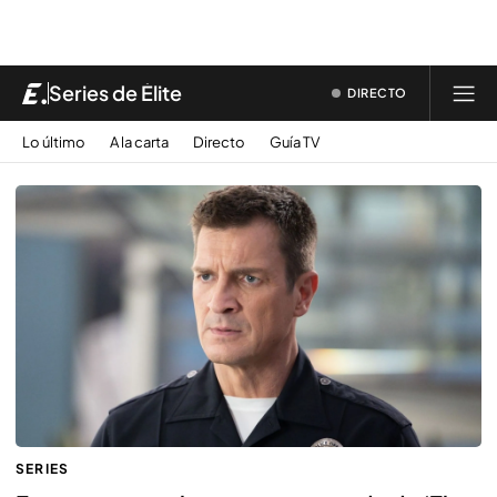
Series de Élite
DIRECTO
Lo último
A la carta
Directo
Guía TV
SERIES