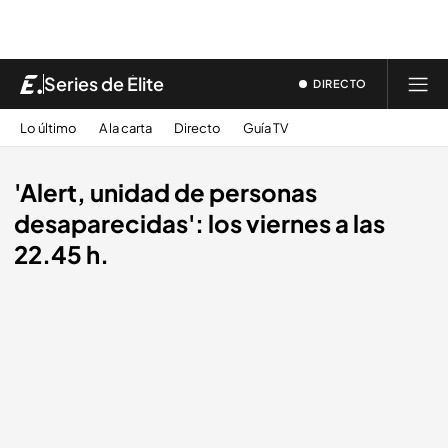
Series de Élite
DIRECTO
Lo último
A la carta
Directo
Guía TV
'Alert, unidad de personas
desaparecidas': los viernes a las
22.45 h.