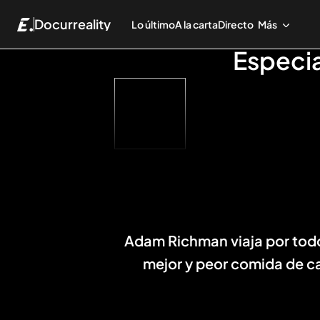
Docurreality
Lo último
A la carta
Directo
Más
Especia
Adam Richman viaja por todo 
mejor y peor comida de ca