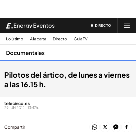
Energy Eventos
DIRECTO
Lo último
A la carta
Directo
Guía TV
Documentales
Pilotos del ártico, de lunes a viernes
a las 16.15 h.
telecinco.es
29 JUN 2012 - 13:47h.
Compartir