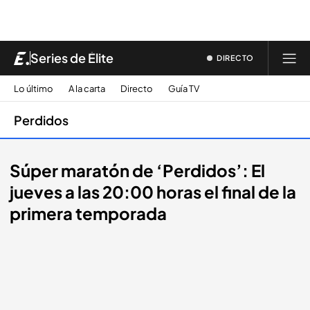
Series de Élite
DIRECTO
Lo último
A la carta
Directo
Guía TV
Perdidos
Súper maratón de ‘Perdidos’: El
jueves a las 20:00 horas el final de la
primera temporada