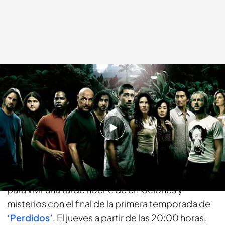
energy.es
03 JUL 2018 - 11:25h.
Compartir
¿Qué esconde la isla? ¿Qué hay detrás de la
escotilla? ¿Quién les está observando? Preparate
para vivir una tarde noche de emociones y
misterios con el final de la primera temporada de
‘Perdidos’
. El jueves a partir de las 20:00 horas,