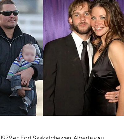
e 1979 en Fort Saskatchewan, Alberta y
su