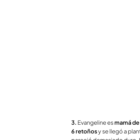
3.
Evangeline es
mamá de 
6 retoños
y se llegó a pla
pareció demasiado duro. Su