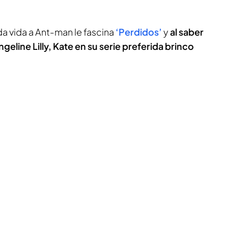
da vida a Ant-man le fascina
‘Perdidos’
y
al saber
geline Lilly, Kate en su serie preferida brinco