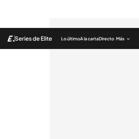
Series de Élite
Lo último
A la carta
Directo
Más