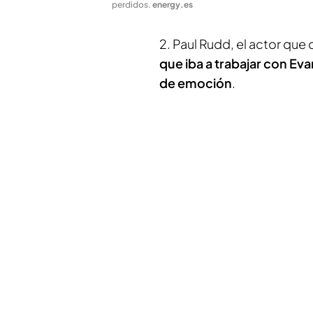
perdidos
.
energy.es
2. Paul Rudd, el actor que 
que iba a trabajar con Evan
de emoción
.