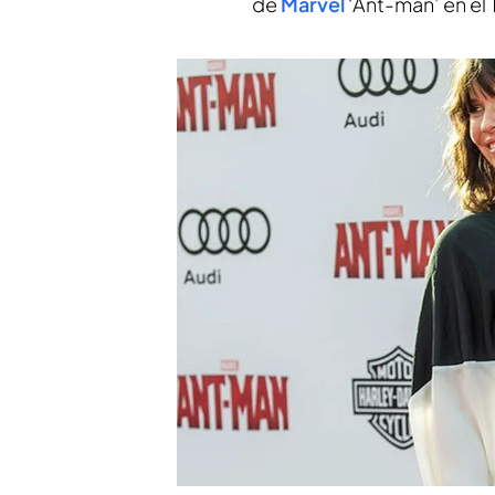
de
Marvel
‘Ant-man’ en el