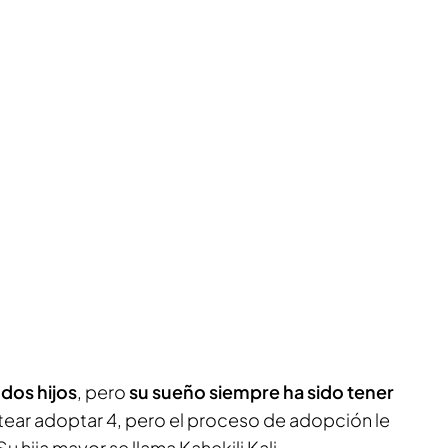
dos hijos
, pero
su sueño siempre ha sido tener
ntear adoptar 4, pero el proceso de adopción le
 hija mayor se llama Kahekili Kali.