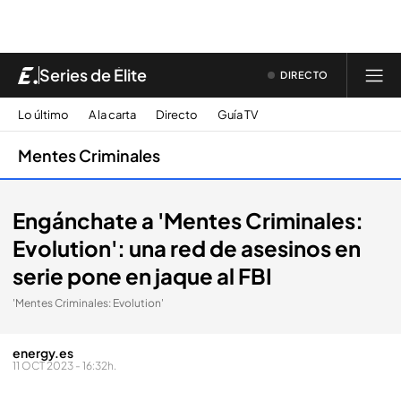
Series de Élite
DIRECTO
Lo último
A la carta
Directo
Guía TV
Mentes Criminales
Engánchate a 'Mentes Criminales:
Evolution': una red de asesinos en
serie pone en jaque al FBI
'Mentes Criminales: Evolution'
energy.es
11 OCT 2023 - 16:32h.