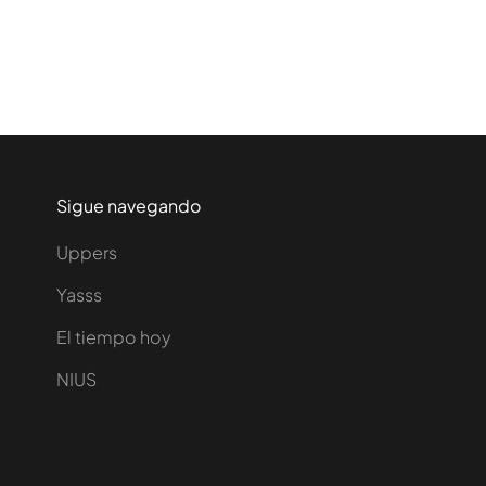
Sigue navegando
Uppers
Yasss
El tiempo hoy
NIUS