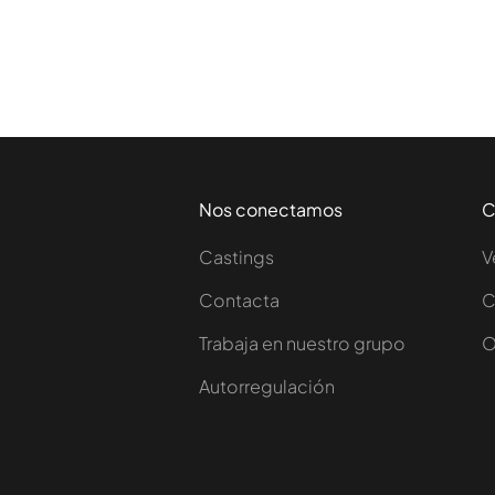
Nos conectamos
C
Castings
V
Contacta
C
Trabaja en nuestro grupo
O
Autorregulación