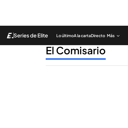
Series de Élite
Lo último
A la carta
Directo
Más
El Comisario