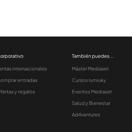
orporativo
También puedes...
entas internacionales
Máster Mediaset
omprar entradas
Cursos Iumiuky
fertas y regalos
Eventos Mediaset
Salud y Bienestar
Ad4ventures