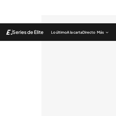
Series de Élite
Lo último
A la carta
Directo
Más