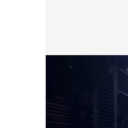
E. Energy.es
14 OCT 2019 - 11:27h.
Compartir
'Mentes criminales', los l