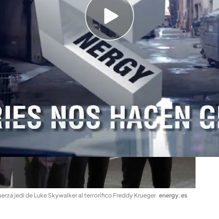
uerza jedi de Luke Skywalker al terrorífico Freddy Krueger
.
energy.es