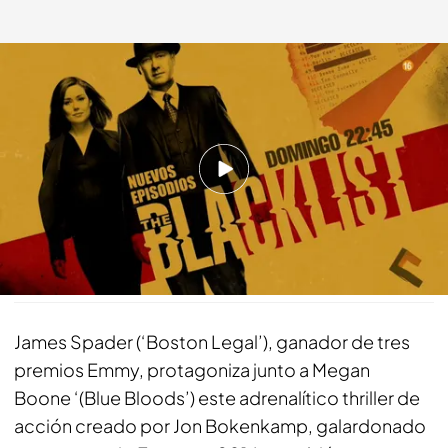
The Blacklist
energy.es
16 ENE 2024 - 14:58h.
Cada domingo, un nuevo episodio de la serie
en Energy
Compartir
James Spader (‘Boston Legal’), ganador de tres
premios Emmy, protagoniza junto a Megan
Boone ‘(Blue Bloods’) este adrenalítico thriller de
acción creado por Jon Bokenkamp, galardonado