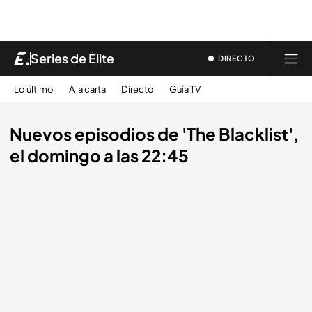
Series de Élite
DIRECTO
Lo último
A la carta
Directo
Guía TV
Nuevos episodios de 'The Blacklist',
el domingo a las 22:45