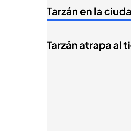
Tarzán en la ciud
Tarzán atrapa al 