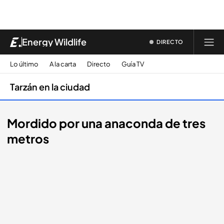
Energy Wildlife
DIRECTO
Lo último
A la carta
Directo
Guía TV
Tarzán en la ciudad
Mordido por una anaconda de tres
metros