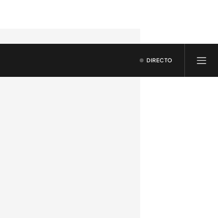
DIRECTO