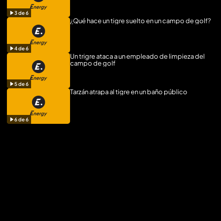
3
de
6
¿Qué hace un tigre suelto en un campo de golf?
4
de
6
Un trigre ataca a un empleado de limpieza del
campo de golf
5
de
6
Tarzán atrapa al tigre en un baño público
6
de
6