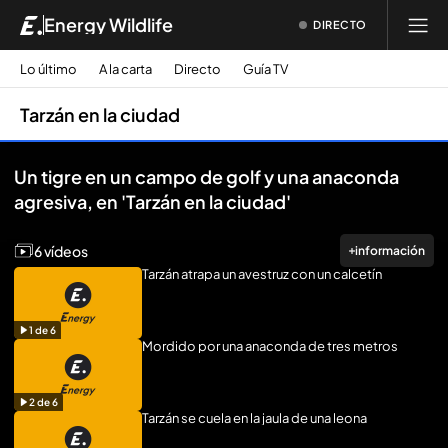
Energy Wildlife
DIRECTO
Lo último
A la carta
Directo
Guía TV
Tarzán en la ciudad
Reproducir todo
Un tigre en un campo de golf y una anaconda
agresiva, en 'Tarzán en la ciudad'
6 vídeos
información
Tarzán atrapa un avestruz con un calcetín
1
de
6
Mordido por una anaconda de tres metros
2
de
6
Tarzán se cuela en la jaula de una leona