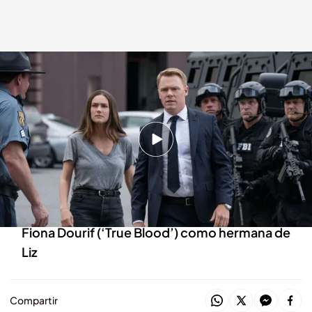
'The Blacklist’ en Energy
energy.es
02 JUL 2021 - 10:37h.
Intrigas, espionaje y secretos conviven en las
tramas de la nueva entrega de episodios de
‘The Blacklist’
La serie incluirá la intervención especial de
Fiona Dourif (‘True Blood’) como hermana de
Liz
Compartir