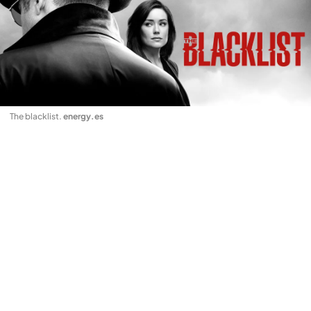
The blacklist
.
energy.es