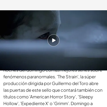
energy.es
27 MAR 2017 - 19:31h.
Compartir
Atrévete a entrar en la 'terror zone' de Energy. El
canal de Mediaset arranca un nuevo sello para las
noches del domingo con las mejores series sobre
fenómenos paranormales. 'The Strain', la súper
producción dirigida por Guillermo del Toro abre
las puertas de este sello que contará también con
títulos como 'American Horror Story', 'Sleepy
Hollow', 'Expediente X' o 'Grimm'. Domingo a