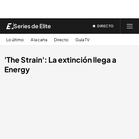
Series de Élite
DIRECTO
Lo último
A la carta
Directo
Guía TV
'The Strain': La extinción llega a
Energy