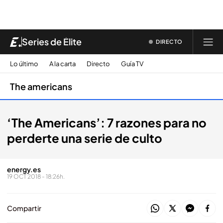
Series de Élite
DIRECTO
Lo último
A la carta
Directo
Guía TV
The americans
‘The Americans’: 7 razones para no
perderte una serie de culto
energy.es
19 OCT 2018 - 18:26h.
Compartir