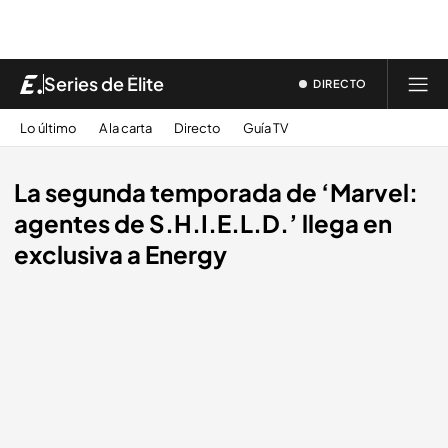
Series de Élite
DIRECTO
Lo último
A la carta
Directo
Guía TV
La segunda temporada de ‘Marvel:
agentes de S.H.I.E.L.D.’ llega en
exclusiva a Energy