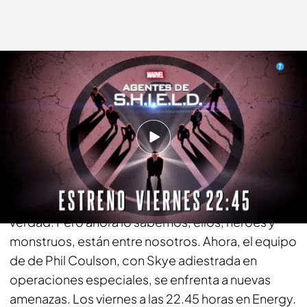
energy.es
15 MAR 2016 - 10:21h.
Compartir
El secreto ha sido desvelado: durante décadas, la
organización permaneció oculta, escondiendo la
verdad. Pero ahora lo sabemos, ellos, héroes y
monstruos, están entre nosotros. Ahora, el equipo
de de Phil Coulson, con Skye adiestrada en
operaciones especiales, se enfrenta a nuevas
amenazas. Los viernes a las 22.45 horas en Energy.