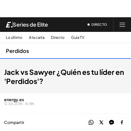
Series de Élite
DIRECTO
Lo último
A la carta
Directo
Guía TV
Perdidos
Jack vs Sawyer ¿Quién es tu líder en
'Perdidos'?
energy.es
12 JUL 2018 - 16:18h.
Compartir