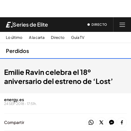
Series de Élite
DIRECTO
Lo último
A la carta
Directo
Guía TV
Perdidos
Emilie Ravin celebra el 18º
aniversario del estreno de ‘Lost’
energy.es
24 SEP 2018 - 17:51h.
Compartir