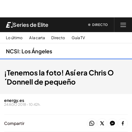
Series de Élite
DIRECTO
Lo último
A la carta
Directo
Guía TV
NCSI: Los Ángeles
¡Tenemos la foto! Así era Chris O
´Donnell de pequeño
energy.es
24 AGO 2018 - 10:42h.
Compartir