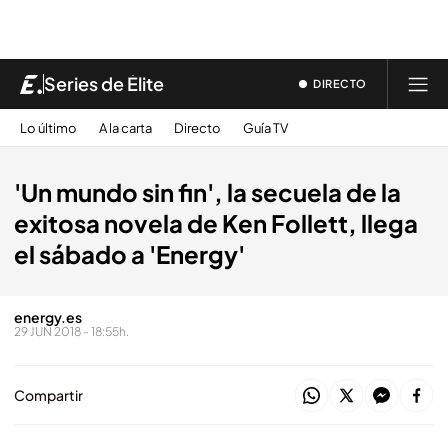
Series de Élite
DIRECTO
Lo último
A la carta
Directo
Guía TV
'Un mundo sin fin', la secuela de la
exitosa novela de Ken Follett, llega
el sábado a 'Energy'
energy.es
29 JUN 2018 - 18:55h.
Compartir