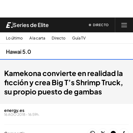
Series de Élite
DIRECTO
Lo último
A la carta
Directo
Guía TV
Hawai 5.0
Kamekona convierte en realidad la
ficción y crea Big T’s Shrimp Truck,
su propio puesto de gambas
energy.es
16 AGO 2018 - 16:59h.