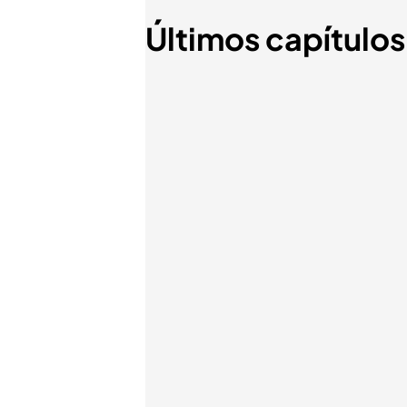
Últimos capítulos