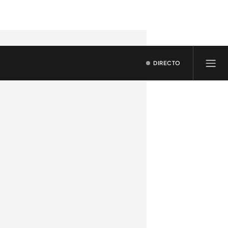
DIRECTO