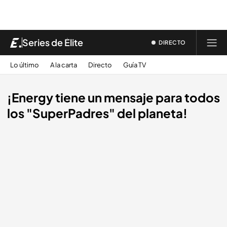
Series de Élite
DIRECTO
Lo último
A la carta
Directo
Guía TV
¡Energy tiene un mensaje para todos
los "SuperPadres" del planeta!