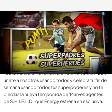
energy.es
15 MAR 2016 - 10:54h.
Compartir
Son la raza de héroes más legendaria, tienen
capacidades inimitables, poderes únicos e
indestructibles. Si tú también eres un SuperPadre,
únete a nosotros usando todos y celebra tu fin de
semana usando todos tus superpoderes y no te
pierdas la nueva temporada de 'Marvel: agentes
de S.H.I.E.L.D.' que Energy estrena en esclusiva.