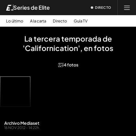
Series de Élite
DIRECTO
Lo último
A la carta
Directo
Guía TV
La tercera temporada de
'Californication', en fotos
4 fotos
Archivo Mediaset
16 NOV 2012 - 14:22h.