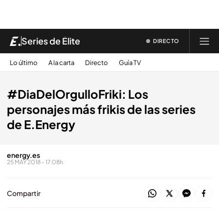
Series de Élite
DIRECTO
Lo último
A la carta
Directo
Guía TV
#DiaDelOrgulloFriki: Los
personajes más frikis de las series
de E.Energy
energy.es
25 MAY 2018 - 17:08h.
Compartir