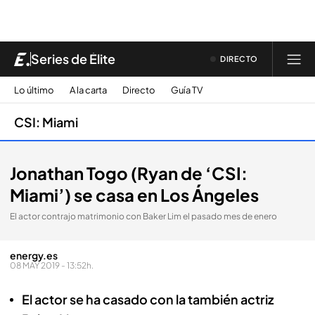
Series de Élite
DIRECTO
Lo último
A la carta
Directo
Guía TV
CSI: Miami
Jonathan Togo (Ryan de ‘CSI:
Miami’) se casa en Los Ángeles
El actor contrajo matrimonio con Baker Lim el pasado mes de enero
energy.es
08 MAY 2019 - 13:52h.
El actor se ha casado con la también actriz