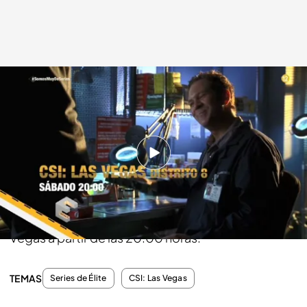
energy.es
21 AGO 2018 - 17:47h.
Compartir
A partir del próximo sábado, ya puedes disfrutar
de una de las mejores series policiales en Las
Vegas a partir de las 20:00 horas.
TEMAS
Series de Élite
CSI: Las Vegas