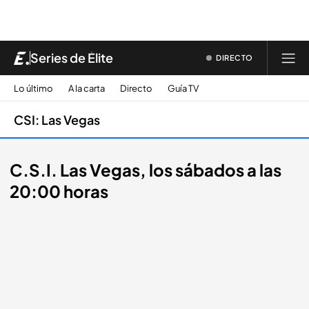
Series de Élite
DIRECTO
Lo último
A la carta
Directo
Guía TV
CSI: Las Vegas
C.S.I. Las Vegas, los sábados a las
20:00 horas