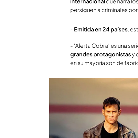
internacional
que narra lo
persiguen a criminales por 
-
Emitida en 24 países
, es
- ‘Alerta Cobra’ es una se
grandes protagonistas
y 
en su mayoría son de fabr