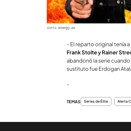
alerta
.
energy.es
- El reparto original tenía a
Frank Stolte y Rainer Str
abandonó la serie cuando t
sustituto fue Erdogan At
-
TEMAS
Series de Élite
Alerta 