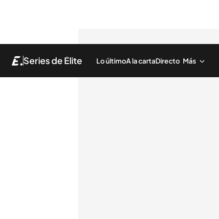
Series de Élite
Lo último
A la carta
Directo
Más