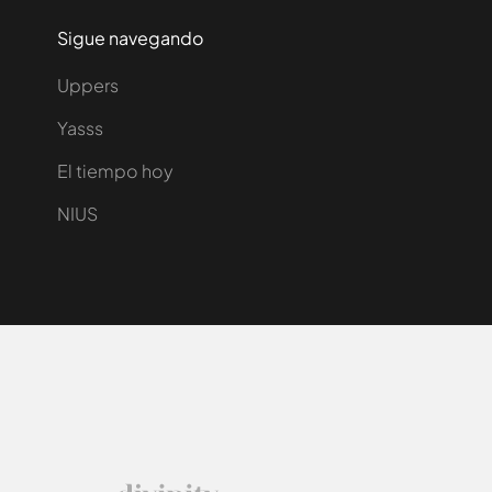
Sigue navegando
Uppers
Yasss
El tiempo hoy
NIUS