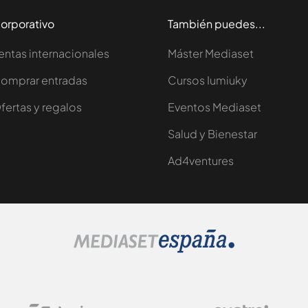
orporativo
También puedes...
entas internacionales
Máster Mediaset
omprar entradas
Cursos Iumiuky
fertas y regalos
Eventos Mediaset
Salud y Bienestar
Ad4ventures