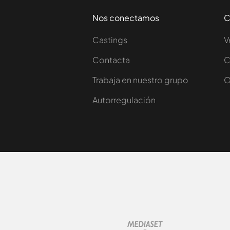
Nos conectamos
C
Castings
V
Contacta
C
Trabaja en nuestro grupo
O
Autorregulación