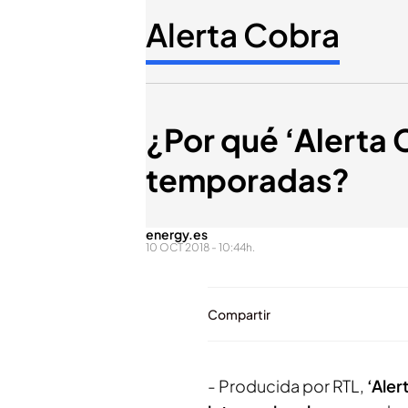
Alerta Cobra
¿Por qué ‘Alerta 
temporadas?
energy.es
10 OCT 2018 - 10:44h.
Compartir
- Producida por RTL,
‘Aler