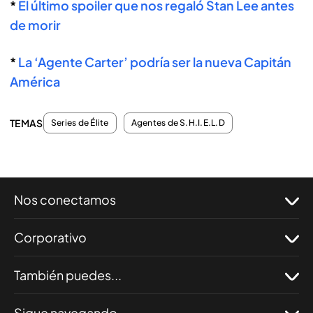
*
El último spoiler que nos regaló Stan Lee antes
de morir
*
La ‘Agente Carter’ podría ser la nueva Capitán
América
TEMAS
Series de Élite
Agentes de S.H.I.E.L.D
Nos conectamos
Corporativo
También puedes...
Sigue navegando