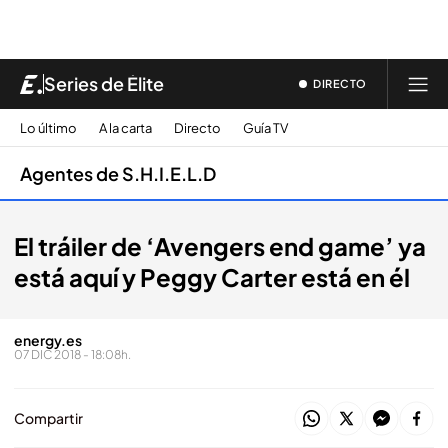
Series de Élite
DIRECTO
Lo último
A la carta
Directo
Guía TV
Agentes de S.H.I.E.L.D
El tráiler de ‘Avengers end game’ ya
está aquí y Peggy Carter está en él
energy.es
07 DIC 2018 - 18:08h.
Compartir