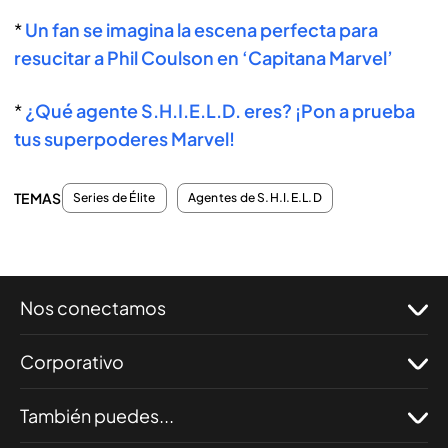
*
Un fan se imagina la escena perfecta para
resucitar a Phil Coulson en ‘Capitana Marvel’
*
¿Qué agente S.H.I.E.L.D. eres? ¡Pon a prueba
tus superpoderes Marvel!
TEMAS
Series de Élite
Agentes de S.H.I.E.L.D
Nos conectamos
Corporativo
También puedes...