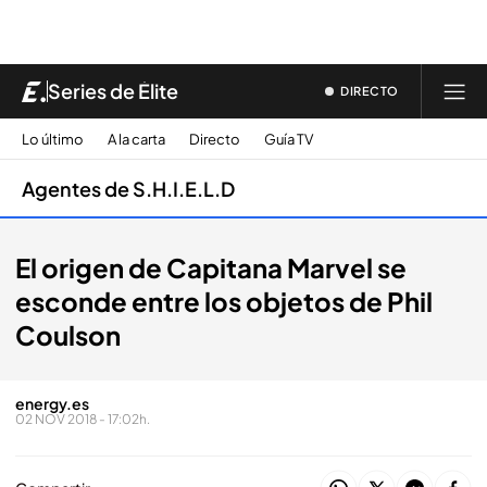
Series de Élite
DIRECTO
Lo último
A la carta
Directo
Guía TV
Agentes de S.H.I.E.L.D
El origen de Capitana Marvel se
esconde entre los objetos de Phil
Coulson
energy.es
02 NOV 2018 - 17:02h.