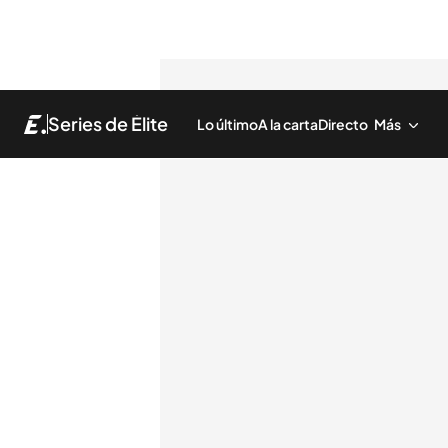
Series de Élite
Lo último
A la carta
Directo
Más