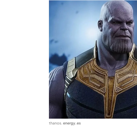
thanos
.
energy.es