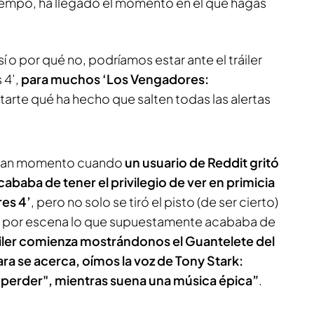
tiempo, ha llegado el momento en el que hagas
í o por qué no, podríamos estar ante el tráiler
 4’,
para muchos ‘Los Vengadores:
tarte qué ha hecho que salten todas las alertas
l gran momento cuando
un usuario de Reddit gritó
cababa de tener el privilegio de ver en primicia
res 4’
, pero no solo se tiró el pisto (de ser cierto)
a por escena lo que supuestamente acababa de
áiler comienza mostrándonos el Guantelete del
ara se acerca, oímos la voz de Tony Stark:
perder", mientras suena una música épica”
.