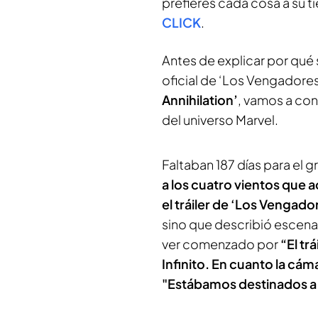
prefieres cada cosa a su 
CLICK
.
Antes de explicar por qué s
oficial de ‘Los Vengadores
Annihilation’
, vamos a con
del universo Marvel.
Faltaban 187 días para e
a los cuatro vientos que a
el tráiler de ‘Los Vengado
sino que describió escen
ver comenzado por
“El tr
Infinito. En cuanto la cám
"Estábamos destinados a 