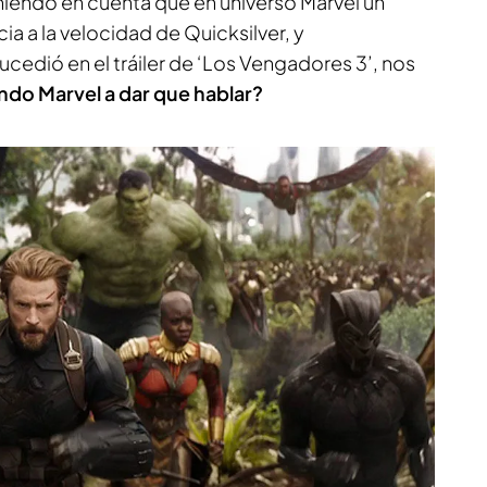
niendo en cuenta que en universo Marvel un
ia a la velocidad de Quicksilver, y
cedió en el tráiler de ‘Los Vengadores 3’, nos
ndo Marvel a dar que hablar?