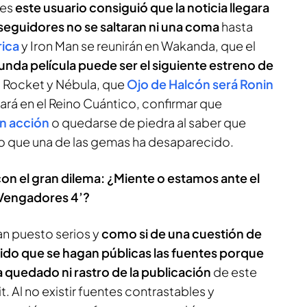
les
este usuario consiguió que la noticia llegara
seguidores no se saltaran ni una coma
hasta
ica
y Iron Man se reunirán en Wakanda, que el
nda película puede ser el siguiente estreno de
n Rocket y Nébula, que
Ojo de Halcón será Ronin
ará en el Reino Cuántico, confirmar que
en acción
o quedarse de piedra al saber que
o que una de las gemas ha desaparecido.
n el gran dilema: ¿Miente o estamos ante el
 Vengadores 4’?
n puesto serios y
como si de una cuestión de
gido que se hagan públicas las fuentes porque
a quedado ni rastro de la publicación
de este
. Al no existir fuentes contrastables y