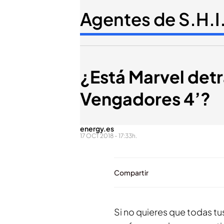
Agentes de S.H.I
¿Está Marvel detrá
Vengadores 4’?
energy.es
17 OCT 2018 - 17:33h.
Compartir
Si no quieres que todas tus