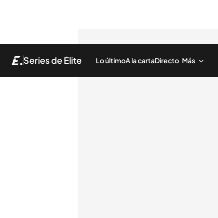
Series de Élite
Lo último
A la carta
Directo
Más