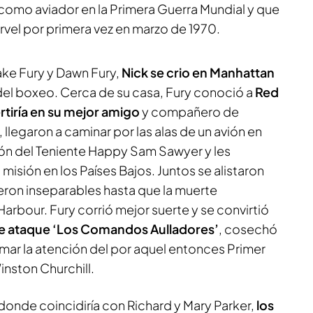
omo aviador en la Primera Guerra Mundial y que
rvel por primera vez en marzo de 1970.
ake Fury y Dawn Fury,
Nick se crio en Manhattan
del boxeo. Cerca de su casa, Fury conoció a
Red
tiría en su mejor amigo
y compañero de
 llegaron a caminar por las alas de un avión en
ión del Teniente Happy Sam Sawyer y les
sión en los Países Bajos. Juntos se alistaron
eron inseparables hasta que la muerte
Harbour. Fury corrió mejor suerte y se convirtió
de ataque ‘Los Comandos Aulladores’
, cosechó
lamar la atención del por aquel entonces Primer
inston Churchill.
 donde coincidiría con Richard y Mary Parker,
los