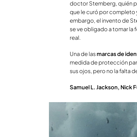
doctor Stemberg, quién p
que le curó por completo y
embargo, el invento de S
se ve obligado a tomar la 
real.
Una de las
marcas de ident
medida de protección para 
sus ojos, pero no la falta 
Samuel L. Jackson, Nick Fu