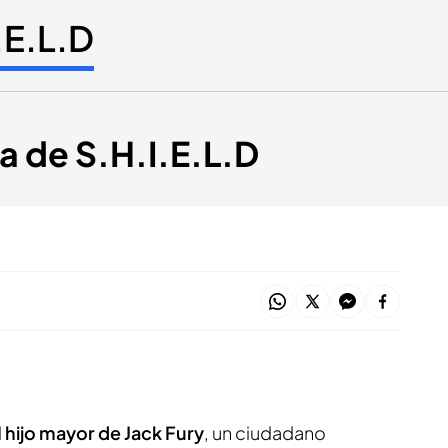
.E.L.D
ma de S.H.I.E.L.D
l
hijo mayor de Jack Fury
, un ciudadano