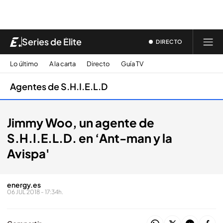
Series de Élite
DIRECTO
Lo último
A la carta
Directo
Guía TV
Agentes de S.H.I.E.L.D
Jimmy Woo, un agente de
S.H.I.E.L.D. en ‘Ant-man y la
Avispa'
energy.es
06 JUL 2018 - 17:34h.