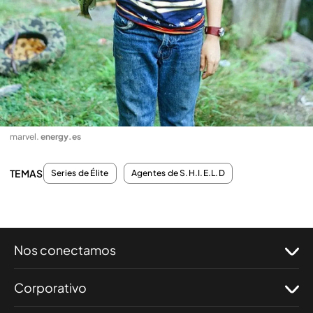
marvel
.
energy.es
TEMAS
Series de Élite
Agentes de S.H.I.E.L.D
Nos conectamos
Corporativo