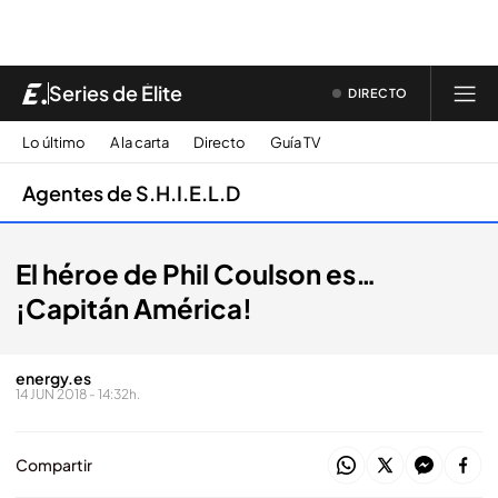
Series de Élite
DIRECTO
Lo último
A la carta
Directo
Guía TV
Agentes de S.H.I.E.L.D
El héroe de Phil Coulson es…
¡Capitán América!
energy.es
14 JUN 2018 - 14:32h.
Compartir