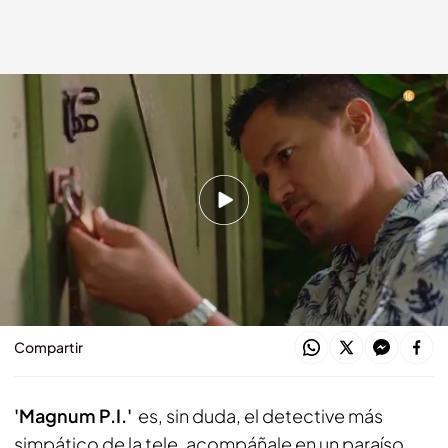
'Magnum P.I.'
energy.es
29 ENE 2024 - 13:25h.
Relanzamiento de la mítica serie de los 80
Energy, el Canal Nº1 de las series
internacionales
Compartir
'Magnum P.I.'
es, sin duda, el detective más
simpático de la tele, acompáñale en un paraíso