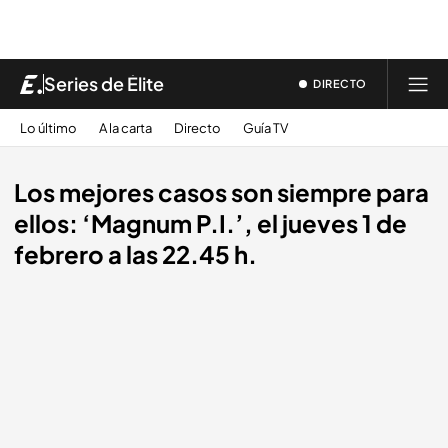
Series de Élite
DIRECTO
Lo último
A la carta
Directo
Guía TV
Los mejores casos son siempre para
ellos: ‘Magnum P.I.’, el jueves 1 de
febrero a las 22.45 h.