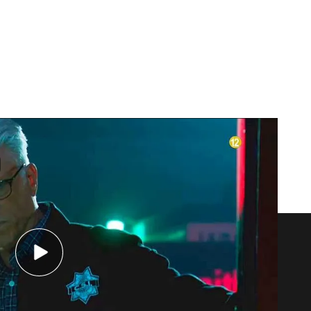
complicados: ‘CSI Las Vegas’, de lunes a viernes a las 15.30 h.
orporativo
También puedes...
entas internacionales
Máster Mediaset