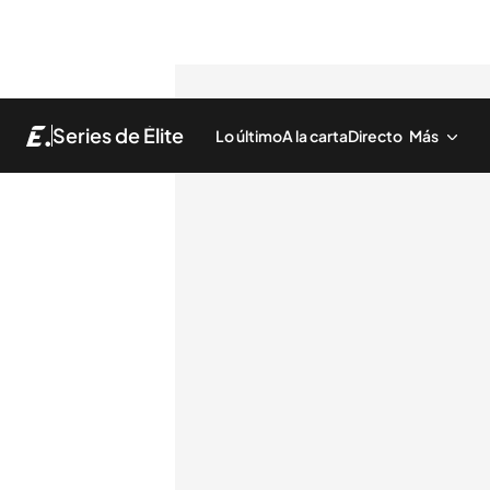
Series de Élite
Lo último
A la carta
Directo
Más