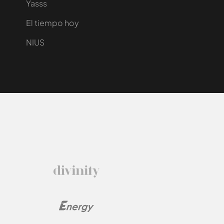
Yasss
El tiempo hoy
NIUS