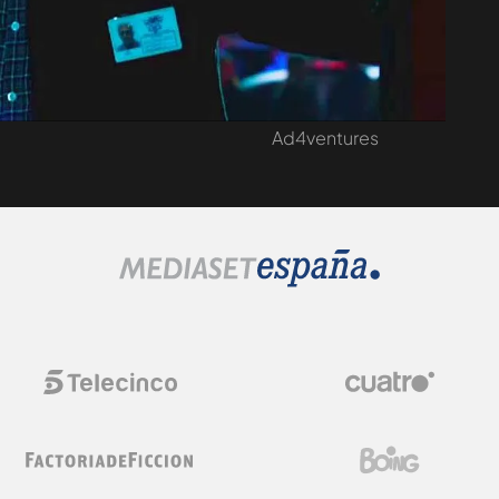
omprar entradas
Cursos Iumiuky
fertas y regalos
Eventos Mediaset
Salud y Bienestar
Ad4ventures