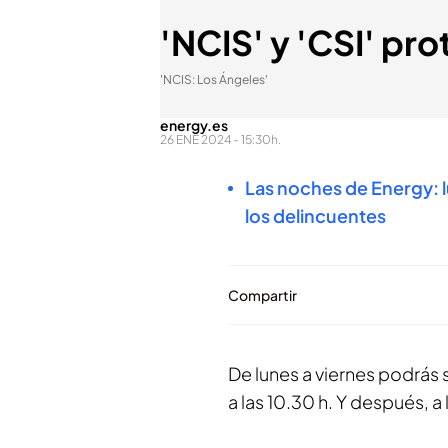
'NCIS' y 'CSI' pr
'NCIS: Los Ángeles'
energy.es
26 ENE 2024 - 15:30h.
Las noches de Energy: l
los delincuentes
Compartir
De lunes a viernes podrás s
a las 10.30 h. Y después, a 