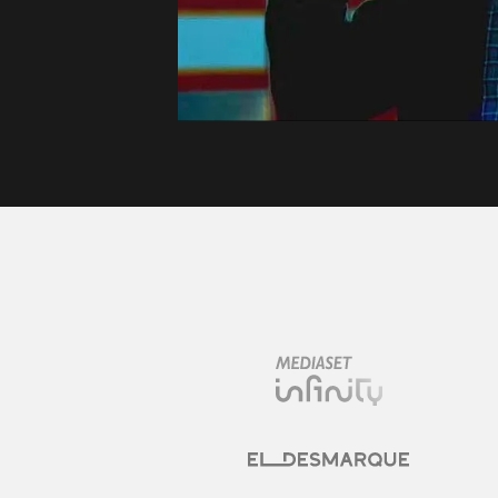
Contacta
C
Trabaja en nuestro grupo
O
Autorregulación