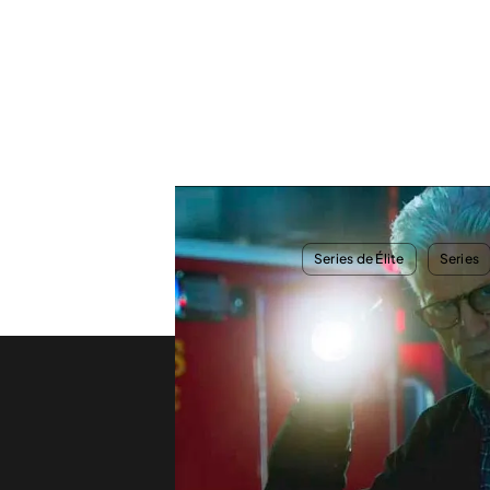
Entrena tu vista con para resolver los crímenes más 
TEMAS
Series de Élite
Series
Nos conectamos
C
Castings
V