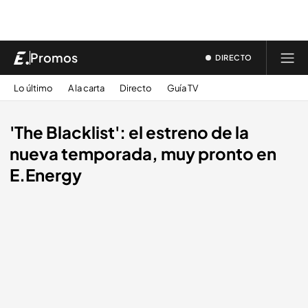
Promos
DIRECTO
Lo último
A la carta
Directo
Guía TV
'The Blacklist': el estreno de la
nueva temporada, muy pronto en
E.Energy