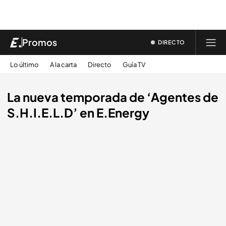
Promos
DIRECTO
Lo último
A la carta
Directo
Guía TV
La nueva temporada de ‘Agentes de
S.H.I.E.L.D’ en E.Energy