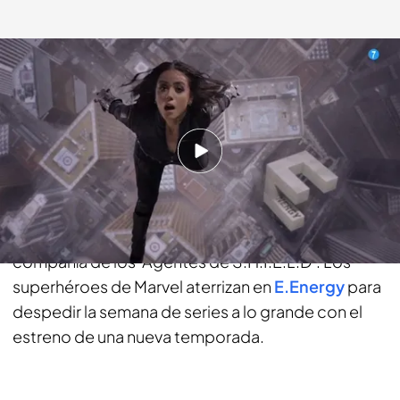
energy.es
11 JUL 2018 - 11:34h.
Compartir
Tras un fin de semana lleno de acción, prepárate
para disfrutar de una tarde noche de domingo en
compañía de los ‘Agentes de S.H.I.E.L.D’. Los
superhéroes de Marvel aterrizan en
E.Energy
para
despedir la semana de series a lo grande con el
estreno de una nueva temporada.