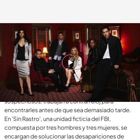
energy.es
17 MAY 2017 - 17:43h.
Compartir
Buscan personas desaparecidas, investigan
motivos, analizan pruebas, descubren
sospechosos, trabajan a contrarreloj para
encontrarles antes de que sea demasiado tarde.
En 'Sin Rastro', una unidad ficticia del FBI,
compuesta por tres hombres y tres mujeres, se
encargan de solucionar las desapariciones de