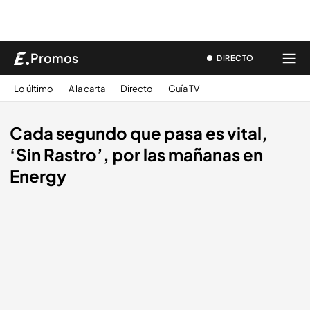
Promos
DIRECTO
Lo último
A la carta
Directo
Guía TV
Cada segundo que pasa es vital,
‘Sin Rastro’, por las mañanas en
Energy