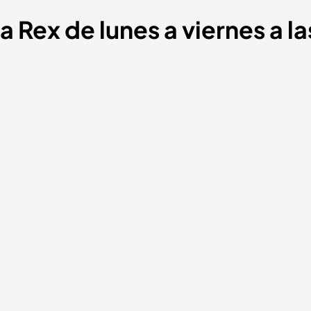
a Rex de lunes a viernes a la