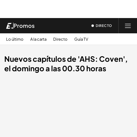
Promos
DIRECTO
Lo último
A la carta
Directo
Guía TV
Nuevos capítulos de 'AHS: Coven',
el domingo a las 00.30 horas