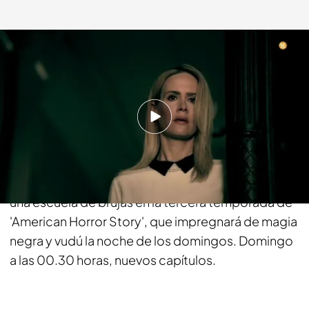
energy.es
10 NOV 2016 - 09:56h.
Compartir
Brujas, hechiceras, aquelarres y como escenario,
la ciudad de Nueva Orleans. Jessica Lange dirige
una escuela de brujas en la tercera temporada de
'American Horror Story', que impregnará de magia
negra y vudú la noche de los domingos. Domingo
a las 00.30 horas, nuevos capítulos.