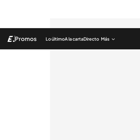
Promos
Lo último
A la carta
Directo
Más