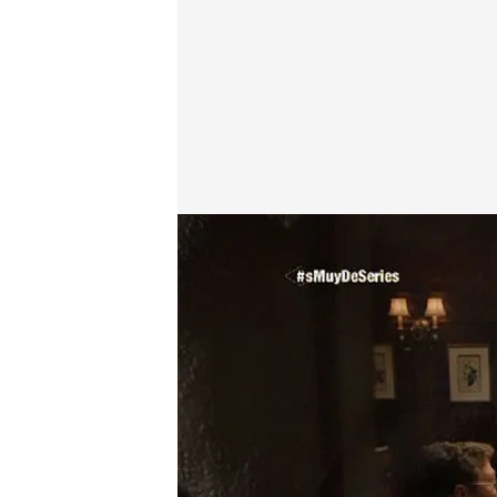
energy.es
11 JUL 2018 - 11:14h.
Compartir
A partir de las 20:00 hora
policías y prepárate para 