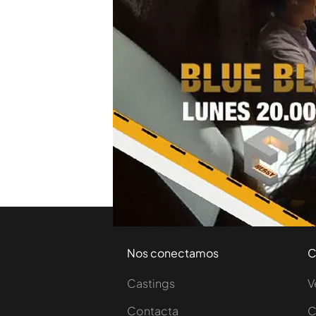
hijos “Para que la gente b
manera sana sobre su con
Todos los secretos de
Daniel Reagan (Donnie
Bloods’
TEMAS
Promos
Nos conectamos
C
Castings
V
Contacta
C