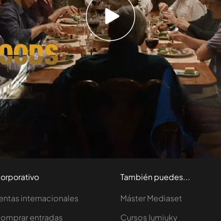
uena pueda seguir con su vida y pensar de una
ciudadano”.
 las series de Energy
 Wahlberg) el New Kids on the block de ‘Blue
orporativo
También puedes...
entas internacionales
Máster Mediaset
omprar entradas
Cursos Iumiuky