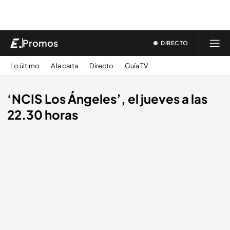
Promos
DIRECTO
Lo último
A la carta
Directo
Guía TV
‘NCIS Los Ángeles’, el jueves a las
22.30 horas