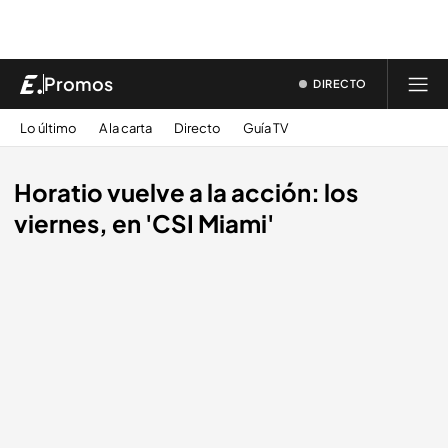
Promos
DIRECTO
Lo último
A la carta
Directo
Guía TV
Horatio vuelve a la acción: los
viernes, en 'CSI Miami'