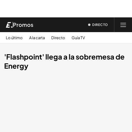
Promos
DIRECTO
Lo último
A la carta
Directo
Guía TV
'Flashpoint' llega a la sobremesa de
Energy