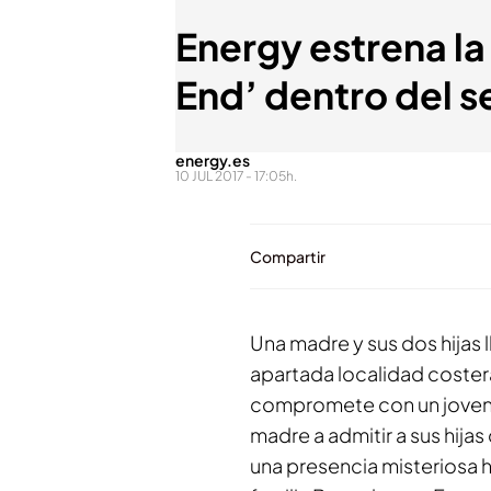
Energy estrena l
End’ dentro del s
energy.es
10 JUL 2017 - 17:05h.
Compartir
Una madre y sus dos hijas 
apartada localidad costera
compromete con un joven, 
madre a admitir a sus hija
una presencia misteriosa 