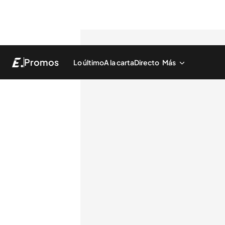
Promos
Lo último
A la carta
Directo
Más