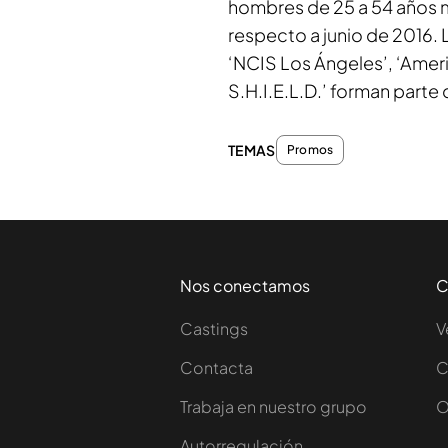
hombres de 25 a 54 años 
respecto a junio de 2016. La
‘NCIS Los Ángeles’, ‘Ameri
S.H.I.E.L.D.’ forman parte 
TEMAS
Promos
Nos conectamos
C
Castings
V
Contacta
C
Trabaja en nuestro grupo
O
Autorregulación