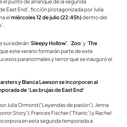
s el punto de arranque de la segunda
e East End’, ficción protagonizada por Julia
na el
miércoles 12 de julio (22:45h)
dentro del
’.
le sucederán ‘
Sleepy Hollow’
, ‘
Zoo
’ y ‘
The
s, que este verano formarán parte de este
ucesos paranormales y terror que se inauguró el
arsters y Bianca Lawson se incorporan al
porada de ‘Las brujas de East End’
por Julia Ormond (‘Leyendas de pasión’), Jenna
ror Story’), Frances Fischer (‘Titanic’) y Rachel
 incorpora en esta segunda temporada a