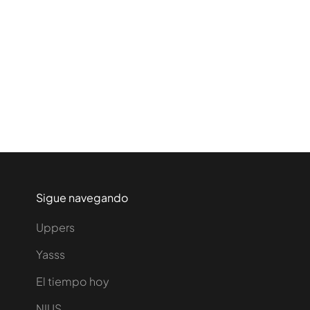
Sigue navegando
Uppers
Yasss
El tiempo hoy
NIUS