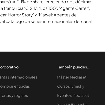
marcó un 2,1% de share, creciendo dos décimas
 franquicia ‘C.S.I.’, ‘Los 100’, ‘Agente Carter’,
can Horror Story’ y ‘Marvel: Agentes de
del catálogo de series internacionales del canal.
orporativo
También puedes...
entas internacionales
Máster Mediaset
omprar entradas
Cursos Iumiuky
fertas y regalos
Eventos Mediaset
Salud y Bienestar