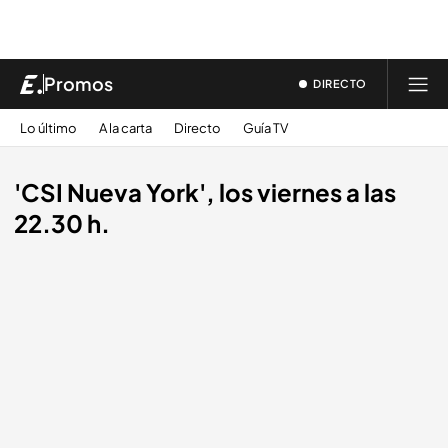
Promos
DIRECTO
Lo último
A la carta
Directo
Guía TV
'CSI Nueva York', los viernes a las
22.30 h.